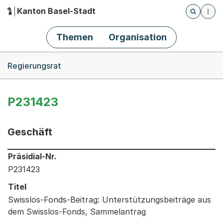
Kanton Basel-Stadt
Öffnet die
(Dieser Link führt zur Startseite)
Hauptnavigation
Themen
Organisation
Breadcrumb-Navigation
Regierungsrat
P231423
Geschäft
Informationen zum Ausgewählten Geschäft
Präsidial-Nr.
P231423
Titel
Swisslos-Fonds-Beitrag: Unterstützungsbeiträge aus
dem Swisslos-Fonds, Sammelantrag