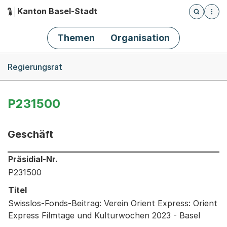
Kanton Basel-Stadt
Öffnet die
(Dieser Link führt zur Startseite)
Hauptnavigation
Themen
Organisation
Breadcrumb-Navigation
Regierungsrat
P231500
Geschäft
Informationen zum Ausgewählten Geschäft
Präsidial-Nr.
P231500
Titel
Swisslos-Fonds-Beitrag: Verein Orient Express: Orient
Express Filmtage und Kulturwochen 2023 - Basel