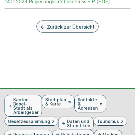
Externer L
14.11.2023 Regierungsratsbeschluss - P (PDF)
Zurück zur Übersicht
Fusszeile
Kanton
Stadtplan
Kontakte
Basel-
& Karte
&
Stadt als
Adressen
Arbeitgeber
Gesetzessammlung
Daten und
Tourismus
Statistiken
Veranstaltungen
Publikationen
Medien