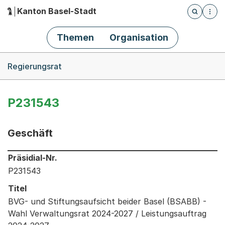
Kanton Basel-Stadt
Öffnet die
(Dieser Link führt zur Startseite)
Hauptnavigation
Themen
Organisation
Breadcrumb-Navigation
Regierungsrat
P231543
Geschäft
Informationen zum Ausgewählten Geschäft
Präsidial-Nr.
P231543
Titel
BVG- und Stiftungsaufsicht beider Basel (BSABB) -
Wahl Verwaltungsrat 2024-2027 / Leistungsauftrag