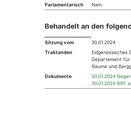
Parlamentarisch
Nein
Behandelt an den folgen
Behandelt an den folgenden Sitzunge
Sitzung vom
30.01.2024
Traktanden
Eidgenössisches 
Departement für W
Räume und Bergg
Dokumente
30.01.2024 Regie
30.01.2024 BRF 