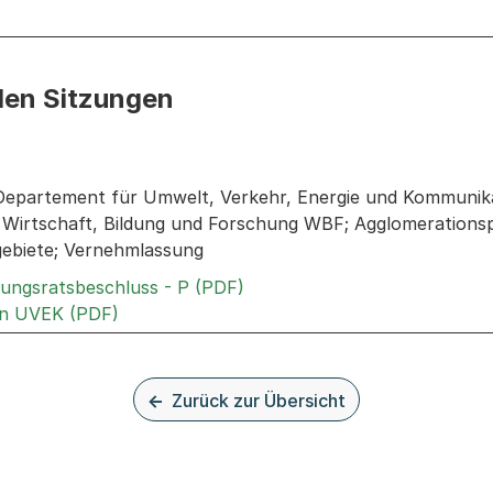
den Sitzungen
n: Informationen zu den Sitzungen zum Geschäft
Departement für Umwelt, Verkehr, Energie und Kommunik
irtschaft, Bildung und Forschung WBF; Agglomerationspoli
ebiete; Vernehmlassung
Externer Link, wird in einem
rungsratsbeschluss - P (PDF)
Externer Link, wird in einem neuen Tab ode
an UVEK (PDF)
Zurück zur Übersicht