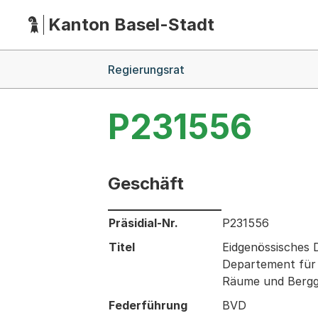
Kanton Basel-Stadt
Hauptnavigation
(Dieser Link führt zur Startseite)
Breadcrumb-Navigation
Regierungsrat
P231556
Geschäft
Informationen zum Ausgewählten Ges
Präsidial-Nr.
P231556
Titel
Eidgenössisches 
Departement für W
Räume und Bergg
Federführung
BVD