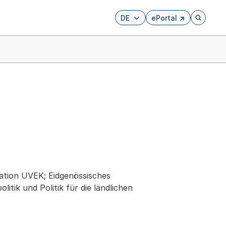
DE
ePortal
Externer Link, wird i
Öffnet di
ation UVEK; Eidgenössisches
tik und Politik für die ländlichen