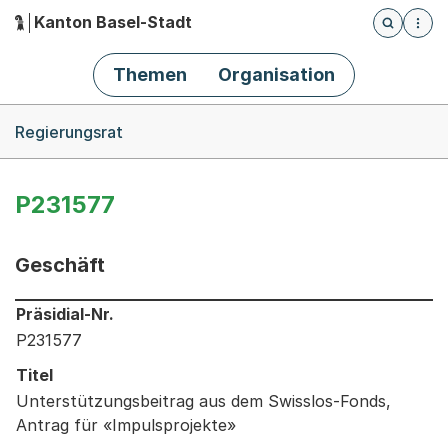
Kanton Basel-Stadt
Öffnet die
(Dieser Link führt zur Startseite)
Hauptnavigation
Themen
Organisation
Breadcrumb-Navigation
Regierungsrat
P231577
Geschäft
Informationen zum Ausgewählten Geschäft
Präsidial-Nr.
P231577
Titel
Unterstützungsbeitrag aus dem Swisslos-Fonds,
Antrag für «Impulsprojekte»