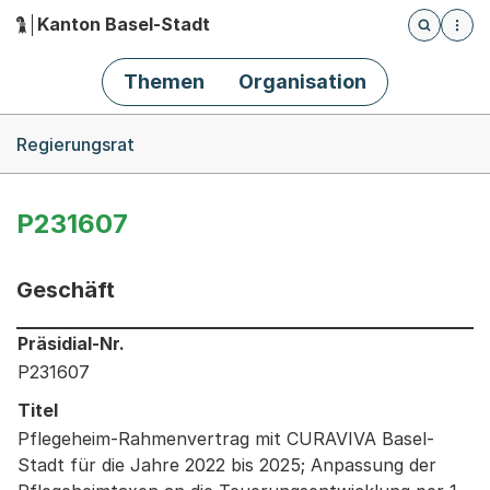
Kanton Basel-Stadt
Öffnet die
(Dieser Link führt zur Startseite)
Hauptnavigation
Themen
Organisation
Breadcrumb-Navigation
Regierungsrat
P231607
Geschäft
Informationen zum Ausgewählten Geschäft
Präsidial-Nr.
P231607
Titel
Pflegeheim-Rahmenvertrag mit CURAVIVA Basel-
Stadt für die Jahre 2022 bis 2025; Anpassung der