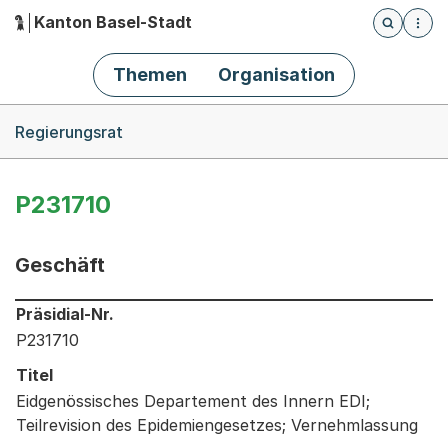
Kanton Basel-Stadt
Öffnet die
(Dieser Link führt zur Startseite)
Hauptnavigation
Themen
Organisation
Breadcrumb-Navigation
Regierungsrat
P231710
Geschäft
Informationen zum Ausgewählten Geschäft
Präsidial-Nr.
P231710
Titel
Eidgenössisches Departement des Innern EDI;
Teilrevision des Epidemiengesetzes; Vernehmlassung