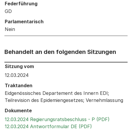
Federführung
GD
Parlamentarisch
Nein
Behandelt an den folgenden Sitzungen
Behandelt an den folgenden Sitzungen: Informationen 
Sitzung vom
12.03.2024
Traktanden
Eidgenössisches Departement des Innern EDI;
Teilrevision des Epidemiengesetzes; Vernehmlassung
Dokumente
Externer 
12.03.2024 Regierungsratsbeschluss - P (PDF)
Externer Link, wi
12.03.2024 Antwortformular DE (PDF)