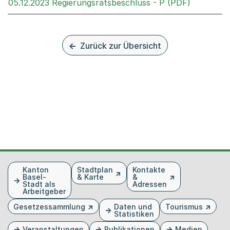
Externer 
05.12.2023 Regierungsratsbeschluss - P (PDF)
Zurück zur Übersicht
Fusszeile
Kanton
Stadtplan
Kontakte
Basel-
& Karte
&
Stadt als
Adressen
Arbeitgeber
Gesetzessammlung
Daten und
Tourismus
Statistiken
Veranstaltungen
Publikationen
Medien