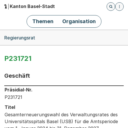
Kanton Basel-Stadt
Öffnet die
(Dieser Link führt zur Startseite)
Hauptnavigation
Themen
Organisation
Breadcrumb-Navigation
Regierungsrat
P231721
Geschäft
Informationen zum Ausgewählten Geschäft
Präsidial-Nr.
P231721
Titel
Gesamterneuerungswahl des Verwaltungsrates des
Universitätsspitals Basel (USB) für die Amtsperiode