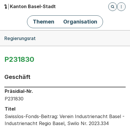
Kanton Basel-Stadt
Öffnet die
(Dieser Link führt zur Startseite)
Hauptnavigation
Themen
Organisation
Breadcrumb-Navigation
Regierungsrat
P231830
Geschäft
Informationen zum Ausgewählten Geschäft
Präsidial-Nr.
P231830
Titel
Swisslos-Fonds-Beitrag: Verein Industrienacht Basel -
Industrienacht Regio Basel, Swilo Nr. 2023.334