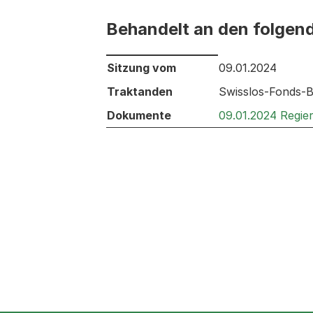
Behandelt an den folgen
Behandelt an den folgenden Sitzunge
Sitzung vom
09.01.2024
Traktanden
Swisslos-Fonds-B
Dokumente
09.01.2024 Regie