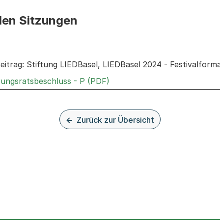
den Sitzungen
n: Informationen zu den Sitzungen zum Geschäft
eitrag: Stiftung LIEDBasel, LIEDBasel 2024 - Festivalform
Externer Link, wird in einem
rungsratsbeschluss - P (PDF)
Zurück zur Übersicht