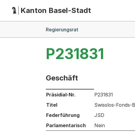
Kanton Basel-Stadt
Hauptnavigation
(Dieser Link führt zur Startseite)
Breadcrumb-Navigation
Regierungsrat
P231831
Geschäft
Informationen zum Ausgewählten Ges
Präsidial-Nr.
P231831
Titel
Swisslos-Fonds-B
Federführung
JSD
Parlamentarisch
Nein