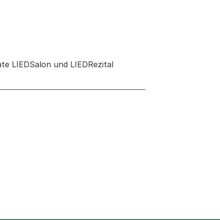
ate LIEDSalon und LIEDRezital
 neuen Tab oder Fenster geöffnet