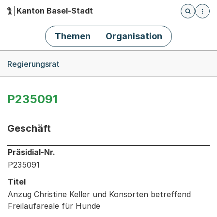
Kanton Basel-Stadt
Öffnet die
(Dieser Link führt zur Startseite)
Hauptnavigation
Themen
Organisation
Breadcrumb-Navigation
Regierungsrat
P235091
Geschäft
Informationen zum Ausgewählten Geschäft
Präsidial-Nr.
P235091
Titel
Anzug Christine Keller und Konsorten betreffend
Freilaufareale für Hunde