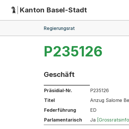
Kanton Basel-Stadt
Hauptnavigation
(Dieser Link führt zur Startseite)
Breadcrumb-Navigation
Regierungsrat
P235126
Geschäft
Informationen zum Ausgewählten Ges
Präsidial-Nr.
P235126
Titel
Anzug Salome Bes
Federführung
ED
Parlamentarisch
Ja
[Grossratsinf