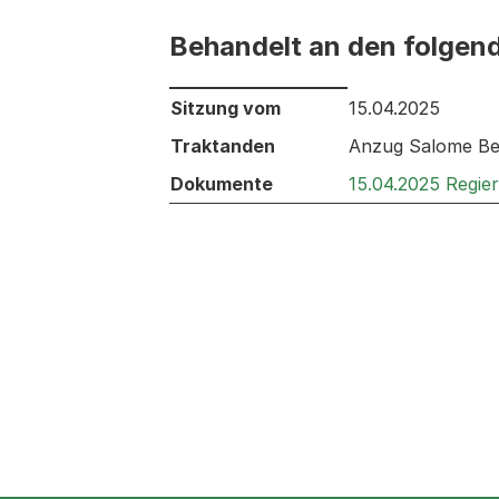
Behandelt an den folgen
Behandelt an den folgenden Sitzunge
Sitzung vom
15.04.2025
Traktanden
Anzug Salome Bes
Dokumente
15.04.2025 Regie