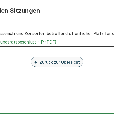
den Sitzungen
n: Informationen zu den Sitzungen zum Geschäft
senich und Konsorten betreffend öffentlicher Platz für 
Externer Link, wird in einem
rungsratsbeschluss - P (PDF)
Zurück zur Übersicht