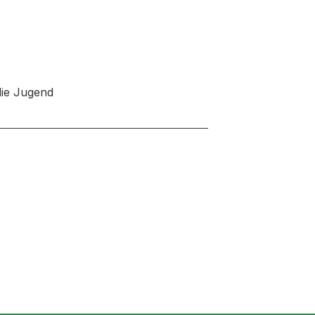
die Jugend
 neuen Tab oder Fenster geöffnet