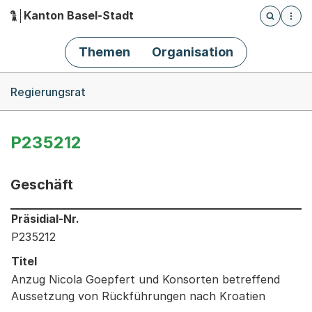
Kanton Basel-Stadt
Öffnet die
(Dieser Link führt zur Startseite)
Hauptnavigation
Themen
Organisation
Breadcrumb-Navigation
Regierungsrat
P235212
Geschäft
Informationen zum Ausgewählten Geschäft
Präsidial-Nr.
P235212
Titel
Anzug Nicola Goepfert und Konsorten betreffend
Aussetzung von Rückführungen nach Kroatien