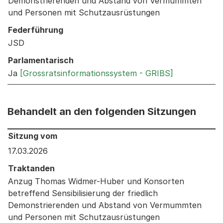
Demonstrierenden und Abstand von Vermummten
und Personen mit Schutzausrüstungen
Federführung
JSD
Parlamentarisch
Ja
[Grossratsinformationssystem - GRIBS]
Behandelt an den folgenden Sitzungen
Behandelt an den folgenden Sitzungen: Informationen 
Sitzung vom
17.03.2026
Traktanden
Anzug Thomas Widmer-Huber und Konsorten
betreffend Sensibilisierung der friedlich
Demonstrierenden und Abstand von Vermummten
und Personen mit Schutzausrüstungen