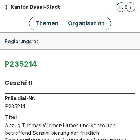
Kanton Basel-Stadt
Öffnet die
(Dieser Link führt zur Startseite)
Hauptnavigation
Themen
Organisation
Breadcrumb-Navigation
Regierungsrat
P235214
Geschäft
Informationen zum Ausgewählten Geschäft
Präsidial-Nr.
P235214
Titel
Anzug Thomas Widmer-Huber und Konsorten
betreffend Sensibilisierung der friedlich