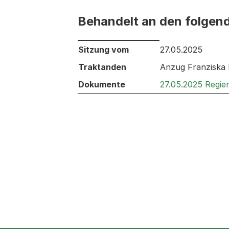
Behandelt an den folgen
Behandelt an den folgenden Sitzunge
Sitzung vom
27.05.2025
Traktanden
Anzug Franziska 
Dokumente
27.05.2025 Regie