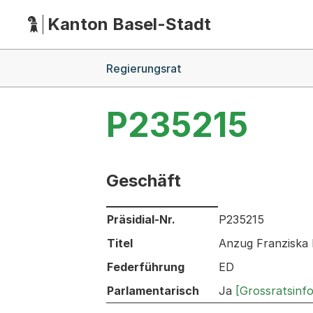
Kanton Basel-Stadt
Hauptnavigation
(Dieser Link führt zur Startseite)
Breadcrumb-Navigation
Regierungsrat
P235215
Geschäft
Informationen zum Ausgewählten Ges
Präsidial-Nr.
P235215
Titel
Anzug Franziska 
Federführung
ED
Parlamentarisch
Ja
[Grossratsinf