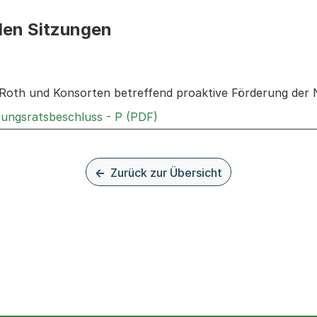
den Sitzungen
n: Informationen zu den Sitzungen zum Geschäft
Roth und Konsorten betreffend proaktive Förderung der 
Externer Link, wird in einem
rungsratsbeschluss - P (PDF)
Zurück zur Übersicht