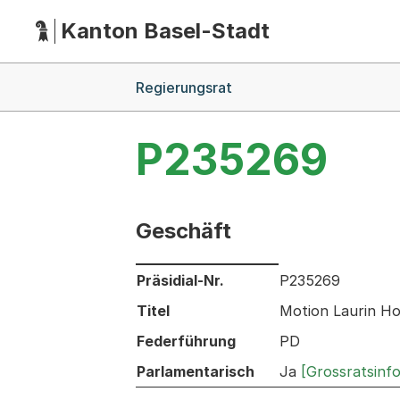
Kanton Basel-Stadt
Hauptnavigation
(Dieser Link führt zur Startseite)
Breadcrumb-Navigation
Regierungsrat
P235269
Geschäft
Informationen zum Ausgewählten Ges
Präsidial-Nr.
P235269
Titel
Motion Laurin Ho
Federführung
PD
Parlamentarisch
Ja
[Grossratsinf