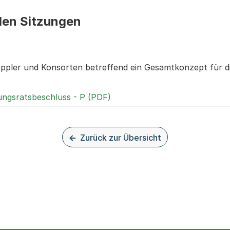
den Sitzungen
n: Informationen zu den Sitzungen zum Geschäft
ppler und Konsorten betreffend ein Gesamtkonzept für d
Externer Link, wird in einem 
rungsratsbeschluss - P (PDF)
Zurück zur Übersicht