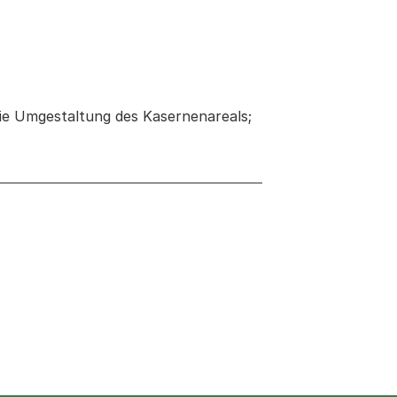
ie Umgestaltung des Kasernenareals;
neuen Tab oder Fenster geöffnet