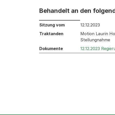
Behandelt an den folgen
Behandelt an den folgenden Sitzunge
Sitzung vom
12.12.2023
Traktanden
Motion Laurin Ho
Stellungnahme
Dokumente
12.12.2023 Regie