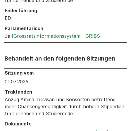
für Lernende und Studierende
Federführung
ED
Parlamentarisch
Ja
[Grossratsinformationssystem - GRIBS]
Behandelt an den folgenden Sitzungen
Behandelt an den folgenden Sitzungen: Informationen 
Sitzung vom
01.07.2025
Traktanden
Anzug Amina Trevisan und Konsorten betreffend
mehr Chancengerechtigkeit durch höhere Stipendien
für Lernende und Studierende
Dokumente