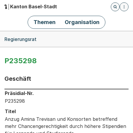
Kanton Basel-Stadt
Öffnet die
(Dieser Link führt zur Startseite)
Hauptnavigation
Themen
Organisation
Breadcrumb-Navigation
Regierungsrat
P235298
Geschäft
Informationen zum Ausgewählten Geschäft
Präsidial-Nr.
P235298
Titel
Anzug Amina Trevisan und Konsorten betreffend
mehr Chancengerechtigkeit durch höhere Stipendien