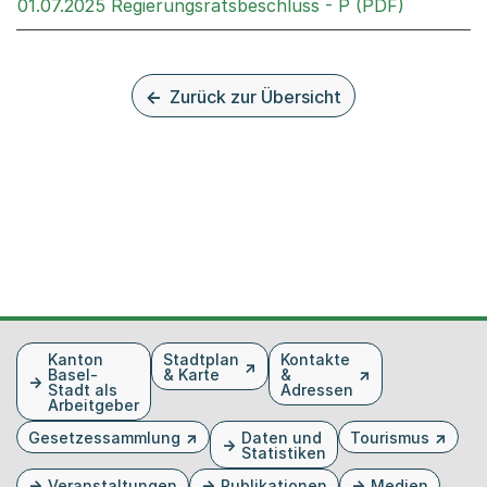
Externer 
01.07.2025 Regierungsratsbeschluss - P (PDF)
Zurück zur Übersicht
Fusszeile
Kanton
Stadtplan
Kontakte
Basel-
& Karte
&
Stadt als
Adressen
Arbeitgeber
Gesetzessammlung
Daten und
Tourismus
Statistiken
Veranstaltungen
Publikationen
Medien