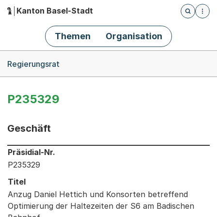
Kanton Basel-Stadt
Öffnet die
(Dieser Link führt zur Startseite)
Hauptnavigation
Themen
Organisation
Breadcrumb-Navigation
Regierungsrat
P235329
Geschäft
Informationen zum Ausgewählten Geschäft
Präsidial-Nr.
P235329
Titel
Anzug Daniel Hettich und Konsorten betreffend
Optimierung der Haltezeiten der S6 am Badischen