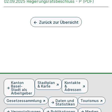
Externer 
02.09.2025 Regierungsratsbeschluss - P (PDF)
Zurück zur Übersicht
Fusszeile
Kanton
Stadtplan
Kontakte
Basel-
& Karte
&
Stadt als
Adressen
Arbeitgeber
Gesetzessammlung
Daten und
Tourismus
Statistiken
Veranstaltungen
Publikationen
Medien