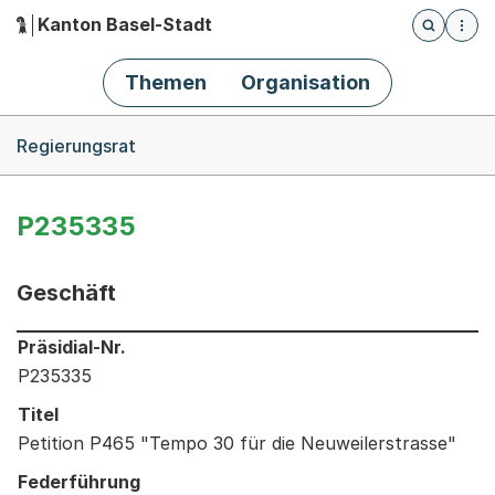
Kanton Basel-Stadt
Öffnet die
(Dieser Link führt zur Startseite)
Hauptnavigation
Themen
Organisation
Breadcrumb-Navigation
Regierungsrat
P235335
Geschäft
Informationen zum Ausgewählten Geschäft
Präsidial-Nr.
P235335
Titel
Petition P465 "Tempo 30 für die Neuweilerstrasse"
Federführung