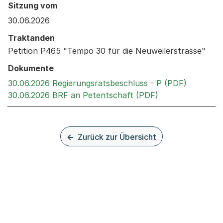
Behandelt an den folgenden Sitzungen: Informationen 
Sitzung vom
30.06.2026
Traktanden
Petition P465 "Tempo 30 für die Neuweilerstrasse"
Dokumente
Externer 
30.06.2026 Regierungsratsbeschluss - P (PDF)
Externer Link, w
30.06.2026 BRF an Petentschaft (PDF)
Zurück zur Übersicht