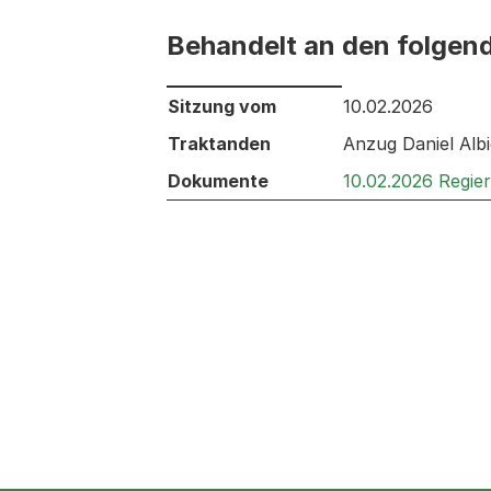
Behandelt an den folgen
Behandelt an den folgenden Sitzunge
Sitzung vom
10.02.2026
Traktanden
Anzug Daniel Alb
Dokumente
10.02.2026 Regie