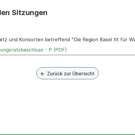
den Sitzungen
n: Informationen zu den Sitzungen zum Geschäft
ietz und Konsorten betreffend "Die Region Basel fit für 
Externer Link, wird in einem
rungsratsbeschluss - P (PDF)
Zurück zur Übersicht