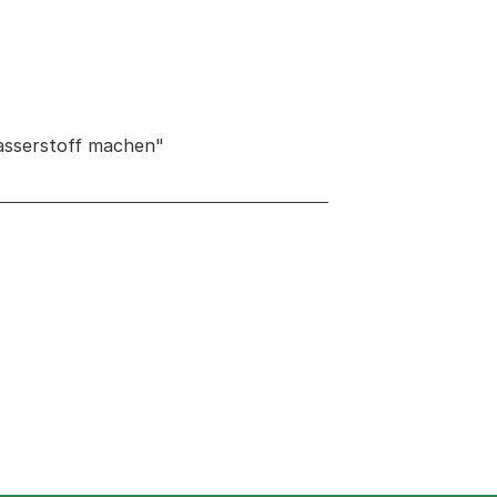
Wasserstoff machen"
 neuen Tab oder Fenster geöffnet