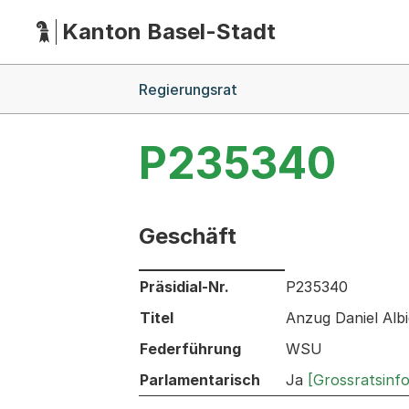
Kanton Basel-Stadt
Hauptnavigation
(Dieser Link führt zur Startseite)
Breadcrumb-Navigation
Regierungsrat
P235340
Geschäft
Informationen zum Ausgewählten Ges
Präsidial-Nr.
P235340
Titel
Anzug Daniel Alb
Federführung
WSU
Parlamentarisch
Ja
[Grossratsinf