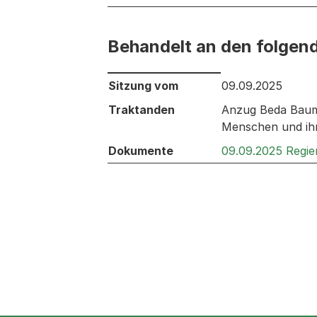
Behandelt an den folgen
Behandelt an den folgenden Sitzunge
Sitzung vom
09.09.2025
Traktanden
Anzug Beda Baumg
Menschen und ih
Dokumente
09.09.2025 Regie