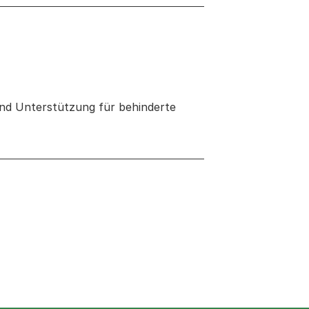
nd Unterstützung für behinderte
 neuen Tab oder Fenster geöffnet