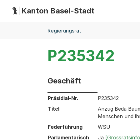
Kanton Basel-Stadt
Hauptnavigation
(Dieser Link führt zur Startseite)
Breadcrumb-Navigation
Regierungsrat
P235342
Geschäft
Informationen zum Ausgewählten Ges
Präsidial-Nr.
P235342
Titel
Anzug Beda Baumg
Menschen und ih
Federführung
WSU
Parlamentarisch
Ja
[Grossratsinf