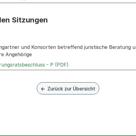
den Sitzungen
n: Informationen zu den Sitzungen zum Geschäft
artner und Konsorten betreffend juristische Beratung u
re Angehörige
Externer Link, wird in einem
rungsratsbeschluss - P (PDF)
Zurück zur Übersicht