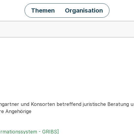
Themen
Organisation
chäft
artner und Konsorten betreffend juristische Beratung u
re Angehörige
ormationssystem - GRIBS]