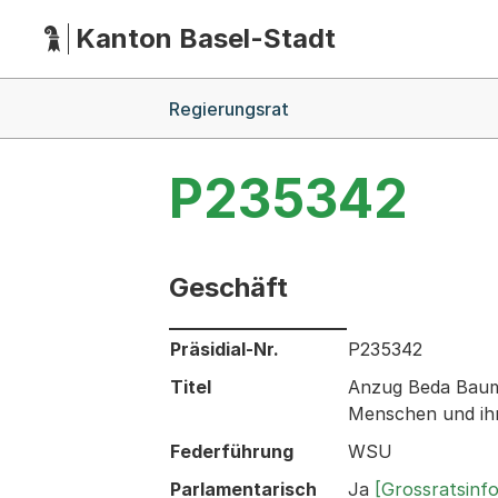
Kanton Basel-Stadt
Hauptnavigation
(Dieser Link führt zur Startseite)
Breadcrumb-Navigation
Regierungsrat
P235342
Geschäft
Informationen zum Ausgewählten Ges
Präsidial-Nr.
P235342
Titel
Anzug Beda Baumg
Menschen und ih
Federführung
WSU
Parlamentarisch
Ja
[Grossratsinf