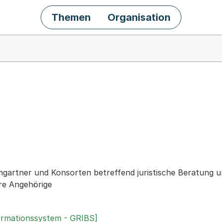
Themen
Organisation
chäft
artner und Konsorten betreffend juristische Beratung u
re Angehörige
ormationssystem - GRIBS]