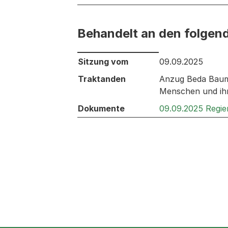
Behandelt an den folgen
Behandelt an den folgenden Sitzunge
Sitzung vom
09.09.2025
Traktanden
Anzug Beda Baumg
Menschen und ih
Dokumente
09.09.2025 Regie