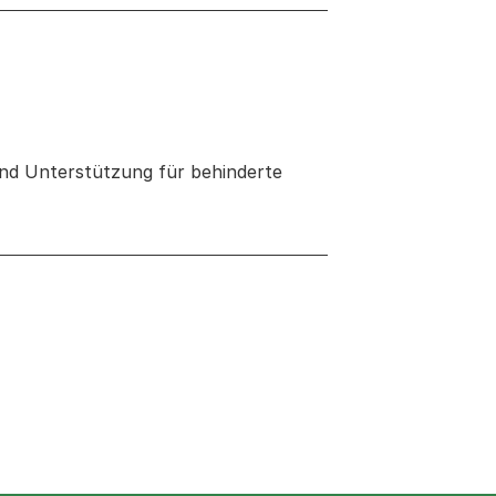
nd Unterstützung für behinderte
 neuen Tab oder Fenster geöffnet