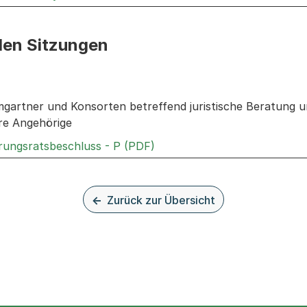
den Sitzungen
n: Informationen zu den Sitzungen zum Geschäft
artner und Konsorten betreffend juristische Beratung u
re Angehörige
Externer Link, wird in einem
rungsratsbeschluss - P (PDF)
Zurück zur Übersicht