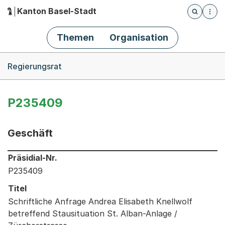
Kanton Basel-Stadt
Öffnet die
(Dieser Link führt zur Startseite)
Hauptnavigation
Themen
Organisation
Breadcrumb-Navigation
Regierungsrat
P235409
Geschäft
Informationen zum Ausgewählten Geschäft
Präsidial-Nr.
P235409
Titel
Schriftliche Anfrage Andrea Elisabeth Knellwolf
betreffend Stausituation St. Alban-Anlage /