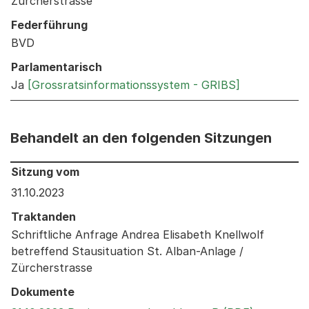
Zürcherstrasse
Federführung
BVD
Parlamentarisch
Ja
[Grossratsinformationssystem - GRIBS]
Behandelt an den folgenden Sitzungen
Behandelt an den folgenden Sitzungen: Informationen 
Sitzung vom
31.10.2023
Traktanden
Schriftliche Anfrage Andrea Elisabeth Knellwolf
betreffend Stausituation St. Alban-Anlage /
Zürcherstrasse
Dokumente