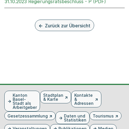
Externer L
31.10.2023 Regierungsratsbeschluss - P (PDF)
Zurück zur Übersicht
Fusszeile
Kanton
Stadtplan
Kontakte
Basel-
& Karte
&
Stadt als
Adressen
Arbeitgeber
Gesetzessammlung
Daten und
Tourismus
Statistiken
Veranstaltungen
Publikationen
Medien