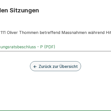
den Sitzungen
n: Informationen zu den Sitzungen zum Geschäft
r. 111 Oliver Thommen betreffend Massnahmen während Hitz
Externer Link, wird in einem
rungsratsbeschluss - P (PDF)
Zurück zur Übersicht