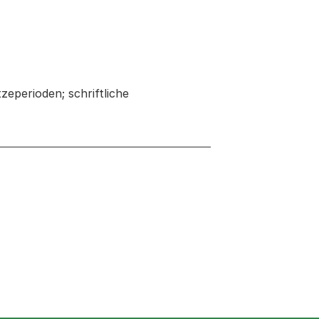
eperioden; schriftliche
 neuen Tab oder Fenster geöffnet