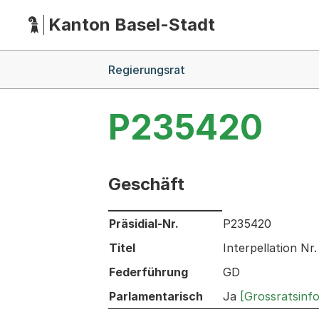
Kanton Basel-Stadt
Hauptnavigation
(Dieser Link führt zur Startseite)
Breadcrumb-Navigation
Regierungsrat
P235420
Geschäft
Informationen zum Ausgewählten Ges
Präsidial-Nr.
P235420
Titel
Interpellation N
Federführung
GD
Parlamentarisch
Ja
[Grossratsinf