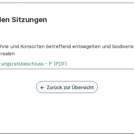
den Sitzungen
n: Informationen zu den Sitzungen zum Geschäft
ühne und Konsorten betreffend entsiegelten und biodivers
arealen
Externer Link, wird in einem
rungsratsbeschluss - P (PDF)
Zurück zur Übersicht