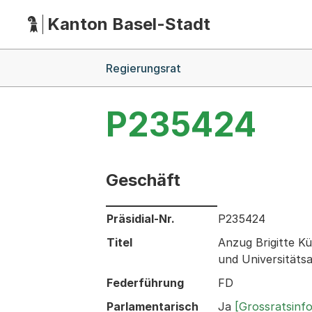
Kanton Basel-Stadt
Hauptnavigation
(Dieser Link führt zur Startseite)
Breadcrumb-Navigation
Regierungsrat
P235424
Geschäft
Informationen zum Ausgewählten Ges
Präsidial-Nr.
P235424
Titel
Anzug Brigitte K
und Universitäts
Federführung
FD
Parlamentarisch
Ja
[Grossratsinf