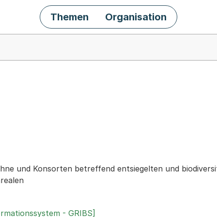
Themen
Organisation
chäft
ühne und Konsorten betreffend entsiegelten und biodivers
arealen
ormationssystem - GRIBS]