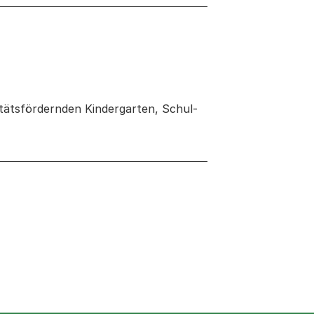
itätsfördernden Kindergarten, Schul-
 neuen Tab oder Fenster geöffnet