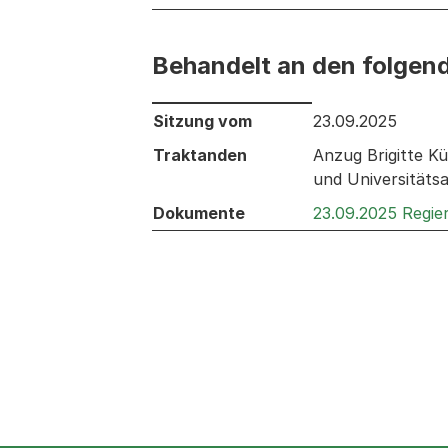
Behandelt an den folgen
Behandelt an den folgenden Sitzunge
Sitzung vom
23.09.2025
Traktanden
Anzug Brigitte K
und Universitäts
Dokumente
23.09.2025 Regie