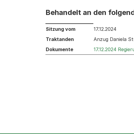
Behandelt an den folgen
Behandelt an den folgenden Sitzunge
Sitzung vom
17.12.2024
Traktanden
Anzug Daniela St
Dokumente
17.12.2024 Regie