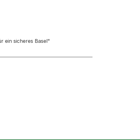
 ein sicheres Basel"
neuen Tab oder Fenster geöffnet