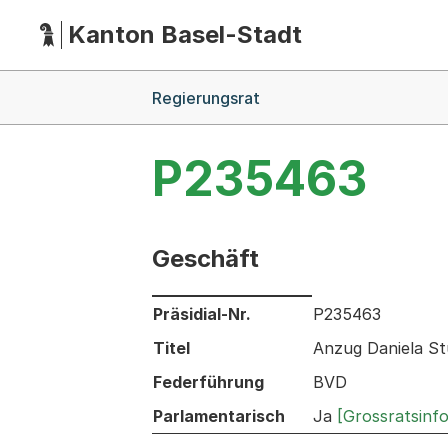
Kanton Basel-Stadt
Hauptnavigation
(Dieser Link führt zur Startseite)
Breadcrumb-Navigation
Regierungsrat
P235463
Geschäft
Informationen zum Ausgewählten Ges
Präsidial-Nr.
P235463
Titel
Anzug Daniela St
Federführung
BVD
Parlamentarisch
Ja
[Grossratsinf