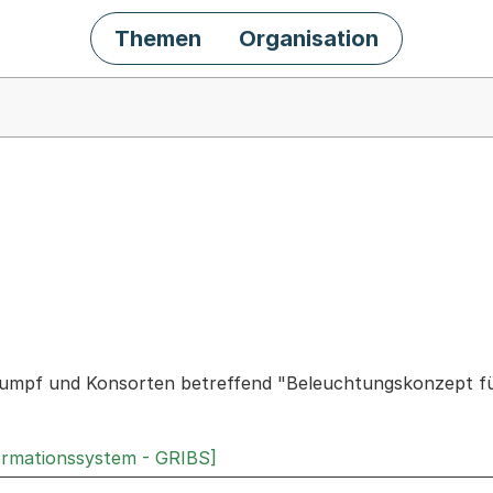
Themen
Organisation
chäft
umpf und Konsorten betreffend "Beleuchtungskonzept für
ormationssystem - GRIBS]