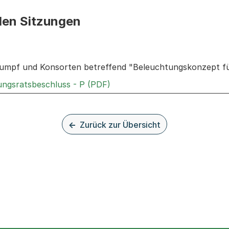
den Sitzungen
n: Informationen zu den Sitzungen zum Geschäft
umpf und Konsorten betreffend "Beleuchtungskonzept für
Externer Link, wird in einem 
rungsratsbeschluss - P (PDF)
Zurück zur Übersicht