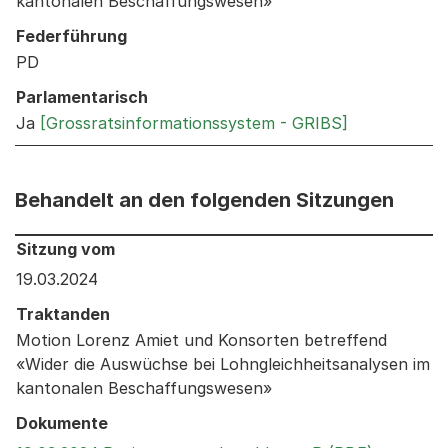
kantonalen Beschaffungswesen»
Federführung
PD
Parlamentarisch
Ja
[Grossratsinformationssystem - GRIBS]
Behandelt an den folgenden Sitzungen
Behandelt an den folgenden Sitzungen: Informationen 
Sitzung vom
19.03.2024
Traktanden
Motion Lorenz Amiet und Konsorten betreffend
«Wider die Auswüchse bei Lohngleichheitsanalysen im
kantonalen Beschaffungswesen»
Dokumente