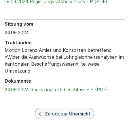
Externer 
19.03.2024 Regierungsratsbeschluss - P (PDF)
Behandelt an den folgenden Sitzungen: Informationen 
Sitzung vom
24.09.2024
Traktanden
Motion Lorenz Amiet und Konsorten betreffend
«Wider die Auswüchse bei Lohngleichheitsanalysen im
kantonalen Beschaffungswesen»; teilweise
Umsetzung
Dokumente
Externer 
24.09.2024 Regierungsratsbeschluss - P (PDF)
Zurück zur Übersicht