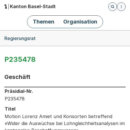
Kanton Basel-Stadt
Öffnet die
(Dieser Link führt zur Startseite)
Hauptnavigation
Themen
Organisation
Breadcrumb-Navigation
Regierungsrat
P235478
Geschäft
Informationen zum Ausgewählten Geschäft
Präsidial-Nr.
P235478
Titel
Motion Lorenz Amiet und Konsorten betreffend
«Wider die Auswüchse bei Lohngleichheitsanalysen im