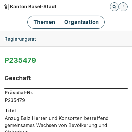
Kanton Basel-Stadt
Öffnet die
(Dieser Link führt zur Startseite)
Hauptnavigation
Themen
Organisation
Breadcrumb-Navigation
Regierungsrat
P235479
Geschäft
Informationen zum Ausgewählten Geschäft
Präsidial-Nr.
P235479
Titel
Anzug Balz Herter und Konsorten betreffend
gemeinsames Wachsen von Bevölkerung und