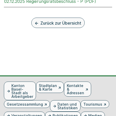
Externer 
02.12.2025 Regierungsratsbeschluss - P (PDF)
Zurück zur Übersicht
Fusszeile
Kanton
Stadtplan
Kontakte
Basel-
& Karte
&
Stadt als
Adressen
Arbeitgeber
Gesetzessammlung
Daten und
Tourismus
Statistiken
Veranstaltungen
Publikationen
Medien