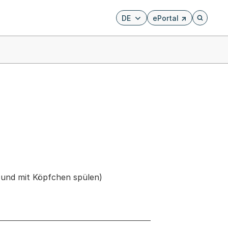
DE
ePortal
Externer Link, wird i
Öffnet di
 und mit Köpfchen spülen)