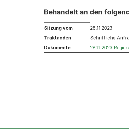
Behandelt an den folgen
Behandelt an den folgenden Sitzunge
Sitzung vom
28.11.2023
Traktanden
Schriftliche Anf
Dokumente
28.11.2023 Regie