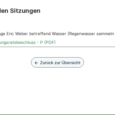
den Sitzungen
n: Informationen zu den Sitzungen zum Geschäft
rage Eric Weber betreffend Wasser (Regenwasser sammeln
Externer Link, wird in einem 
rungsratsbeschluss - P (PDF)
Zurück zur Übersicht