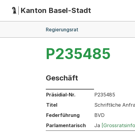
Kanton Basel-Stadt
Hauptnavigation
(Dieser Link führt zur Startseite)
Breadcrumb-Navigation
Regierungsrat
P235485
Geschäft
Informationen zum Ausgewählten Ges
Präsidial-Nr.
P235485
Titel
Schriftliche Anf
Federführung
BVD
Parlamentarisch
Ja
[Grossratsinf