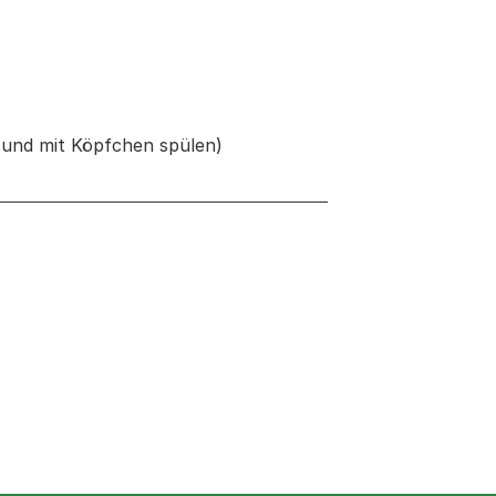
 und mit Köpfchen spülen)
neuen Tab oder Fenster geöffnet