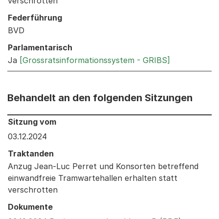
verschrotten
Federführung
BVD
Parlamentarisch
Ja
[Grossratsinformationssystem - GRIBS]
Behandelt an den folgenden Sitzungen
Behandelt an den folgenden Sitzungen: Informationen 
Sitzung vom
03.12.2024
Traktanden
Anzug Jean-Luc Perret und Konsorten betreffend
einwandfreie Tramwartehallen erhalten statt
verschrotten
Dokumente