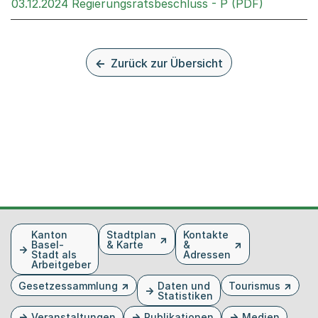
Externer 
03.12.2024 Regierungsratsbeschluss - P (PDF)
Zurück zur Übersicht
Fusszeile
Kanton
Stadtplan
Kontakte
Basel-
& Karte
&
Stadt als
Adressen
Arbeitgeber
Gesetzessammlung
Daten und
Tourismus
Statistiken
Veranstaltungen
Publikationen
Medien