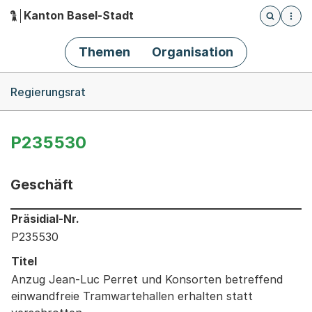
Kanton Basel-Stadt
Öffnet die
(Dieser Link führt zur Startseite)
Hauptnavigation
Themen
Organisation
Breadcrumb-Navigation
Regierungsrat
P235530
Geschäft
Informationen zum Ausgewählten Geschäft
Präsidial-Nr.
P235530
Titel
Anzug Jean-Luc Perret und Konsorten betreffend
einwandfreie Tramwartehallen erhalten statt