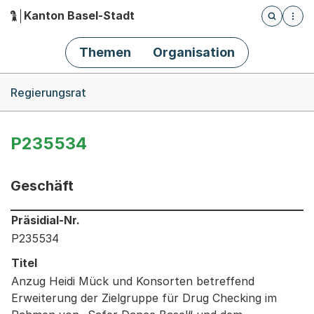
Kanton Basel-Stadt
Öffnet die
(Dieser Link führt zur Startseite)
Hauptnavigation
Themen
Organisation
Breadcrumb-Navigation
Regierungsrat
P235534
Geschäft
Informationen zum Ausgewählten Geschäft
Präsidial-Nr.
P235534
Titel
Anzug Heidi Mück und Konsorten betreffend
Erweiterung der Zielgruppe für Drug Checking im