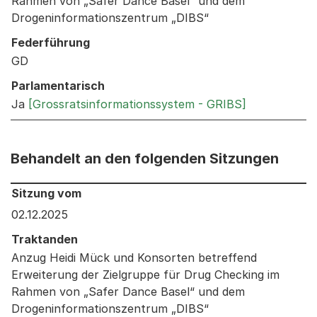
Rahmen von „Safer Dance Basel“ und dem
Drogeninformationszentrum „DIBS“
Federführung
GD
Parlamentarisch
Ja
[Grossratsinformationssystem - GRIBS]
Behandelt an den folgenden Sitzungen
Behandelt an den folgenden Sitzungen: Informationen 
Sitzung vom
02.12.2025
Traktanden
Anzug Heidi Mück und Konsorten betreffend
Erweiterung der Zielgruppe für Drug Checking im
Rahmen von „Safer Dance Basel“ und dem
Drogeninformationszentrum „DIBS“