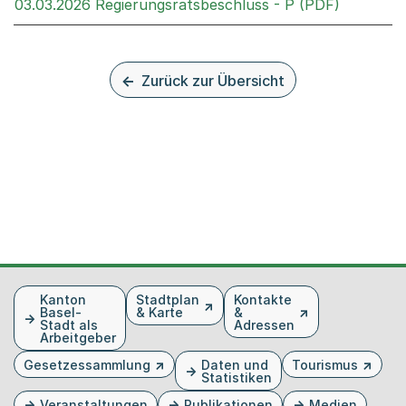
Externer 
03.03.2026 Regierungsratsbeschluss - P (PDF)
Zurück zur Übersicht
Fusszeile
Kanton
Stadtplan
Kontakte
Basel-
& Karte
&
Stadt als
Adressen
Arbeitgeber
Gesetzessammlung
Daten und
Tourismus
Statistiken
Veranstaltungen
Publikationen
Medien