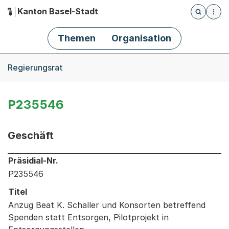
Kanton Basel-Stadt
Öffnet die
(Dieser Link führt zur Startseite)
Hauptnavigation
Themen
Organisation
Breadcrumb-Navigation
Regierungsrat
P235546
Geschäft
Informationen zum Ausgewählten Geschäft
Präsidial-Nr.
P235546
Titel
Anzug Beat K. Schaller und Konsorten betreffend
Spenden statt Entsorgen, Pilotprojekt in