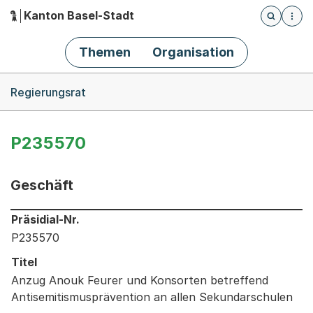
Kanton Basel-Stadt
Öffnet die
(Dieser Link führt zur Startseite)
Hauptnavigation
Themen
Organisation
Breadcrumb-Navigation
Regierungsrat
P235570
Geschäft
Informationen zum Ausgewählten Geschäft
Präsidial-Nr.
P235570
Titel
Anzug Anouk Feurer und Konsorten betreffend
Antisemitismusprävention an allen Sekundarschulen