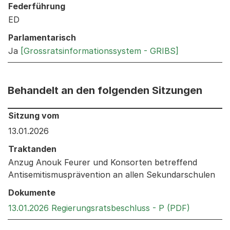
Federführung
ED
Parlamentarisch
Ja
[Grossratsinformationssystem - GRIBS]
Behandelt an den folgenden Sitzungen
Behandelt an den folgenden Sitzungen: Informationen 
Sitzung vom
13.01.2026
Traktanden
Anzug Anouk Feurer und Konsorten betreffend
Antisemitismusprävention an allen Sekundarschulen
Dokumente
Externer 
13.01.2026 Regierungsratsbeschluss - P (PDF)