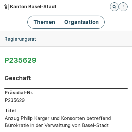
Kanton Basel-Stadt
Öffnet die
(Dieser Link führt zur Startseite)
Hauptnavigation
Themen
Organisation
Breadcrumb-Navigation
Regierungsrat
P235629
Geschäft
Informationen zum Ausgewählten Geschäft
Präsidial-Nr.
P235629
Titel
Anzug Philip Karger und Konsorten betreffend
Bürokratie in der Verwaltung von Basel-Stadt