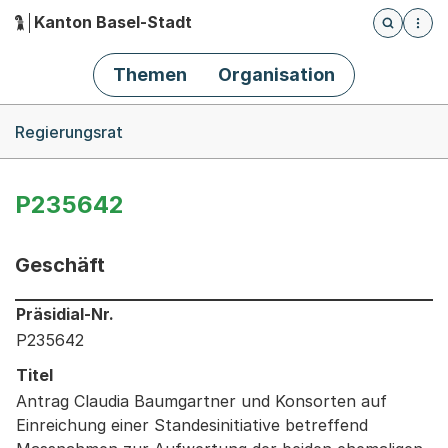
Kanton Basel-Stadt
Öffnet die
(Dieser Link führt zur Startseite)
Hauptnavigation
Themen
Organisation
Breadcrumb-Navigation
Regierungsrat
P235642
Geschäft
Informationen zum Ausgewählten Geschäft
Präsidial-Nr.
P235642
Titel
Antrag Claudia Baumgartner und Konsorten auf
Einreichung einer Standesinitiative betreffend