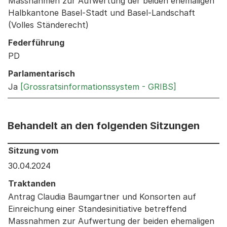
Massnahmen zur Aufwertung der beiden ehemaligen
Halbkantone Basel-Stadt und Basel-Landschaft
(Volles Ständerecht)
Federführung
PD
Parlamentarisch
Ja
[Grossratsinformationssystem - GRIBS]
Behandelt an den folgenden Sitzungen
Behandelt an den folgenden Sitzungen: Informationen 
Sitzung vom
30.04.2024
Traktanden
Antrag Claudia Baumgartner und Konsorten auf
Einreichung einer Standesinitiative betreffend
Massnahmen zur Aufwertung der beiden ehemaligen