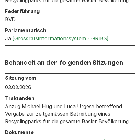
Recyclingparks für die gesamte Basler Bevölkerung
Federführung
BVD
Parlamentarisch
Ja
[Grossratsinformationssystem - GRIBS]
Behandelt an den folgenden Sitzungen
Behandelt an den folgenden Sitzungen: Informationen 
Sitzung vom
03.03.2026
Traktanden
Anzug Michael Hug und Luca Urgese betreffend
Vergabe zur zeitgemässen Betreibung eines
Recyclingparks für die gesamte Basler Bevölkerung
Dokumente