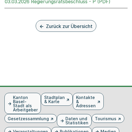
Externer 
03.03.2026 Regierungsratsbeschluss - P (PDF)
Zurück zur Übersicht
Fusszeile
Kanton
Stadtplan
Kontakte
Basel-
& Karte
&
Stadt als
Adressen
Arbeitgeber
Gesetzessammlung
Daten und
Tourismus
Statistiken
Veranstaltungen
Publikationen
Medien