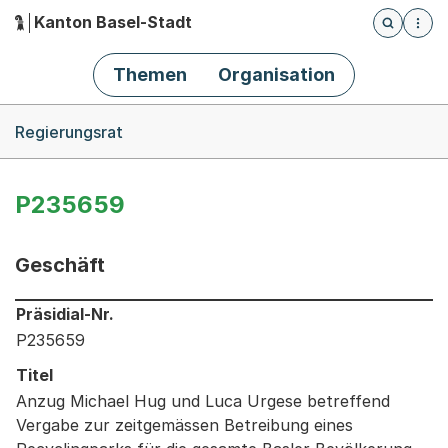
Kanton Basel-Stadt
Öffnet die
(Dieser Link führt zur Startseite)
Hauptnavigation
Themen
Organisation
Breadcrumb-Navigation
Regierungsrat
P235659
Geschäft
Informationen zum Ausgewählten Geschäft
Präsidial-Nr.
P235659
Titel
Anzug Michael Hug und Luca Urgese betreffend
Vergabe zur zeitgemässen Betreibung eines