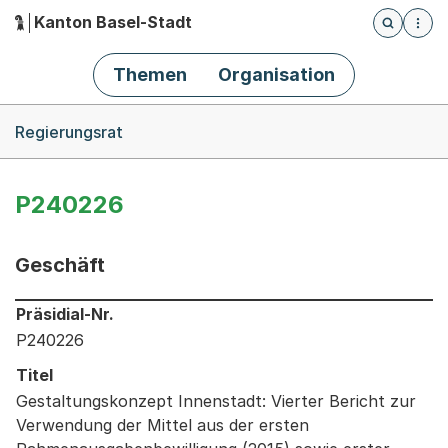
Kanton Basel-Stadt
Öffnet die
(Dieser Link führt zur Startseite)
Hauptnavigation
Themen
Organisation
Breadcrumb-Navigation
Regierungsrat
P240226
Geschäft
Informationen zum Ausgewählten Geschäft
Präsidial-Nr.
P240226
Titel
Gestaltungskonzept Innenstadt: Vierter Bericht zur
Verwendung der Mittel aus der ersten