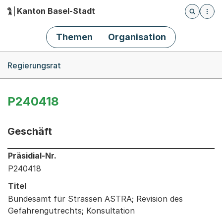
Kanton Basel-Stadt
Öffnet die
(Dieser Link führt zur Startseite)
Hauptnavigation
Themen
Organisation
Breadcrumb-Navigation
Regierungsrat
P240418
Geschäft
Informationen zum Ausgewählten Geschäft
Präsidial-Nr.
P240418
Titel
Bundesamt für Strassen ASTRA; Revision des
Gefahrengutrechts; Konsultation