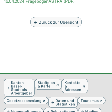
Externer Link, wir
16.04.2024 FragebogenASTRA (PDF)
Zurück zur Übersicht
Fusszeile
Kanton
Stadtplan
Kontakte
Basel-
& Karte
&
Stadt als
Adressen
Arbeitgeber
Gesetzessammlung
Daten und
Tourismus
Statistiken
Veranstaltungen
Publikationen
Medien