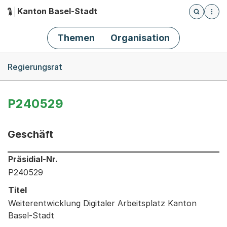
Kanton Basel-Stadt
Öffnet die
(Dieser Link führt zur Startseite)
Hauptnavigation
Themen
Organisation
Breadcrumb-Navigation
Regierungsrat
P240529
Geschäft
Informationen zum Ausgewählten Geschäft
Präsidial-Nr.
P240529
Titel
Weiterentwicklung Digitaler Arbeitsplatz Kanton
Basel-Stadt