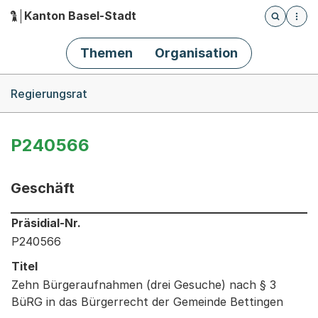
Kanton Basel-Stadt
Öffnet die
(Dieser Link führt zur Startseite)
Hauptnavigation
Themen
Organisation
Breadcrumb-Navigation
Regierungsrat
P240566
Geschäft
Informationen zum Ausgewählten Geschäft
Präsidial-Nr.
P240566
Titel
Zehn Bürgeraufnahmen (drei Gesuche) nach § 3
BüRG in das Bürgerrecht der Gemeinde Bettingen