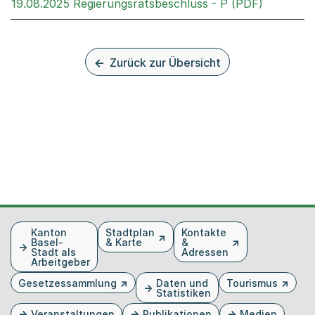
Externer 
19.08.2025 Regierungsratsbeschluss - P (PDF)
Zurück zur Übersicht
Fusszeile
Kanton
Stadtplan
Kontakte
Basel-
& Karte
&
Stadt als
Adressen
Arbeitgeber
Gesetzessammlung
Daten und
Tourismus
Statistiken
Veranstaltungen
Publikationen
Medien