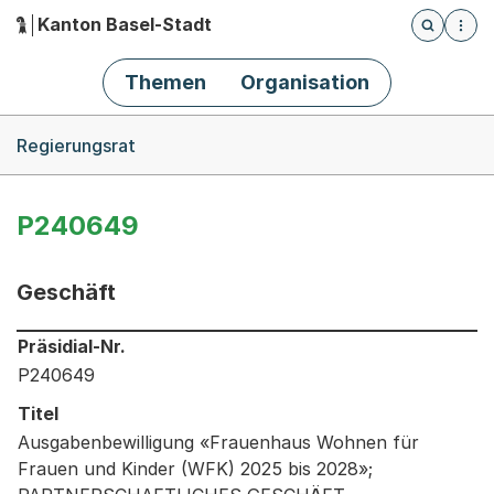
Kanton Basel-Stadt
Öffnet die
(Dieser Link führt zur Startseite)
Hauptnavigation
Themen
Organisation
Breadcrumb-Navigation
Regierungsrat
P240649
Geschäft
Informationen zum Ausgewählten Geschäft
Präsidial-Nr.
P240649
Titel
Ausgabenbewilligung «Frauenhaus Wohnen für
Frauen und Kinder (WFK) 2025 bis 2028»;