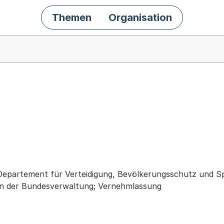
Themen
Organisation
chäft
Departement für Verteidigung, Bevölkerungsschutz und S
on der Bundesverwaltung; Vernehmlassung