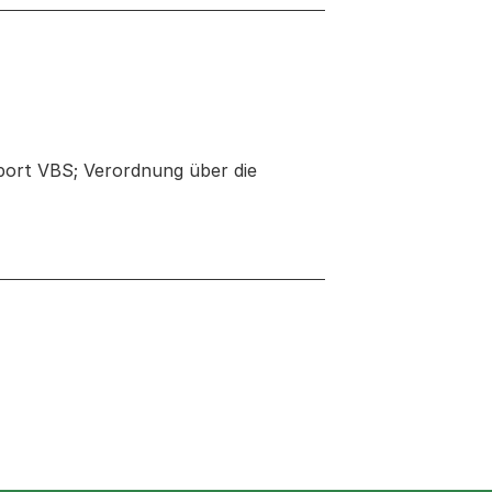
port VBS; Verordnung über die
 neuen Tab oder Fenster geöffnet
Fenster geöffnet