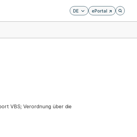
DE
ePortal
Externer Link, wird i
Öffnet di
port VBS; Verordnung über die