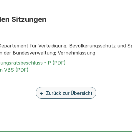
den Sitzungen
n: Informationen zu den Sitzungen zum Geschäft
Departement für Verteidigung, Bevölkerungsschutz und S
on der Bundesverwaltung; Vernehmlassung
Externer Link, wird in einem
rungsratsbeschluss - P (PDF)
Externer Link, wird in einem neuen Tab oder 
an VBS (PDF)
Zurück zur Übersicht