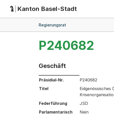
Kanton Basel-Stadt
Hauptnavigation
(Dieser Link führt zur Startseite)
Breadcrumb-Navigation
Regierungsrat
P240682
Geschäft
Informationen zum Ausgewählten Ges
Präsidial-Nr.
P240682
Titel
Eidgenössisches 
Krisenorganisati
Federführung
JSD
Parlamentarisch
Nein