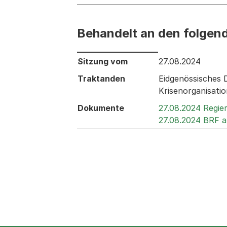
Behandelt an den folgen
Behandelt an den folgenden Sitzunge
Sitzung vom
27.08.2024
Traktanden
Eidgenössisches 
Krisenorganisati
Dokumente
27.08.2024 Regie
27.08.2024 BRF 