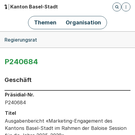
Kanton Basel-Stadt
Öffnet die
(Dieser Link führt zur Startseite)
Hauptnavigation
Themen
Organisation
Breadcrumb-Navigation
Regierungsrat
P240684
Geschäft
Informationen zum Ausgewählten Geschäft
Präsidial-Nr.
P240684
Titel
Ausgabenbericht «Marketing-Engagement des
Kantons Basel-Stadt im Rahmen der Baloise Session