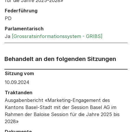
für die Jahre 2025–2028»
Federführung
PD
Parlamentarisch
Ja
[Grossratsinformationssystem - GRIBS]
Behandelt an den folgenden Sitzungen
Behandelt an den folgenden Sitzungen: Informationen 
Sitzung vom
10.09.2024
Traktanden
Ausgabenbericht «Marketing-Engagement des
Kantons Basel-Stadt mit der Session Basel AG im
Rahmen der Baloise Session für die Jahre 2025 bis
2028»
Dokumente