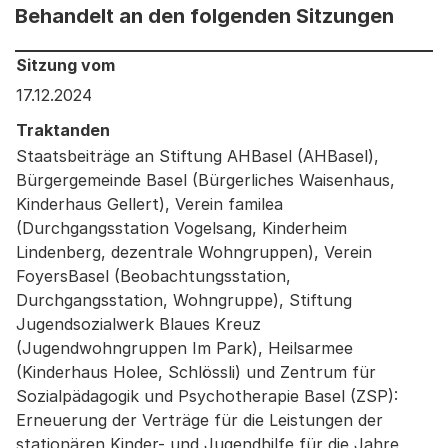
Behandelt an den folgenden Sitzungen
Behandelt an den folgenden Sitzungen: Informationen 
Sitzung vom
17.12.2024
Traktanden
Staatsbeiträge an Stiftung AHBasel (AHBasel),
Bürgergemeinde Basel (Bürgerliches Waisenhaus,
Kinderhaus Gellert), Verein familea
(Durchgangsstation Vogelsang, Kinderheim
Lindenberg, dezentrale Wohngruppen), Verein
FoyersBasel (Beobachtungsstation,
Durchgangsstation, Wohngruppe), Stiftung
Jugendsozialwerk Blaues Kreuz
(Jugendwohngruppen Im Park), Heilsarmee
(Kinderhaus Holee, Schlössli) und Zentrum für
Sozialpädagogik und Psychotherapie Basel (ZSP):
Erneuerung der Verträge für die Leistungen der
stationären Kinder- und Jugendhilfe für die Jahre