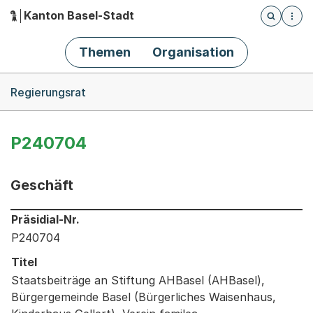
Kanton Basel-Stadt
Öffnet die
(Dieser Link führt zur Startseite)
Hauptnavigation
Themen
Organisation
Breadcrumb-Navigation
Regierungsrat
P240704
Geschäft
Informationen zum Ausgewählten Geschäft
Präsidial-Nr.
P240704
Titel
Staatsbeiträge an Stiftung AHBasel (AHBasel),
Bürgergemeinde Basel (Bürgerliches Waisenhaus,