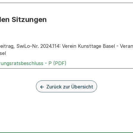
den Sitzungen
n: Informationen zu den Sitzungen zum Geschäft
eitrag, SwiLo-Nr. 2024.114: Verein Kunsttage Basel - Ver
sel
Externer Link, wird in einem
rungsratsbeschluss - P (PDF)
Zurück zur Übersicht