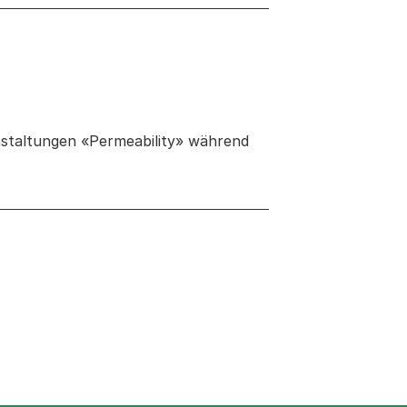
anstaltungen «Permeability» während
 neuen Tab oder Fenster geöffnet