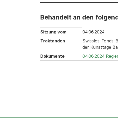
Behandelt an den folgen
Behandelt an den folgenden Sitzunge
Sitzung vom
04.06.2024
Traktanden
Swisslos-Fonds-B
der Kunsttage Ba
Dokumente
04.06.2024 Regie