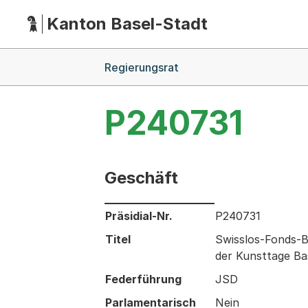
Kanton Basel-Stadt
Hauptnavigation
(Dieser Link führt zur Startseite)
Breadcrumb-Navigation
Regierungsrat
P240731
Geschäft
Informationen zum Ausgewählten Ges
Präsidial-Nr.
P240731
Titel
Swisslos-Fonds-B
der Kunsttage Ba
Federführung
JSD
Parlamentarisch
Nein