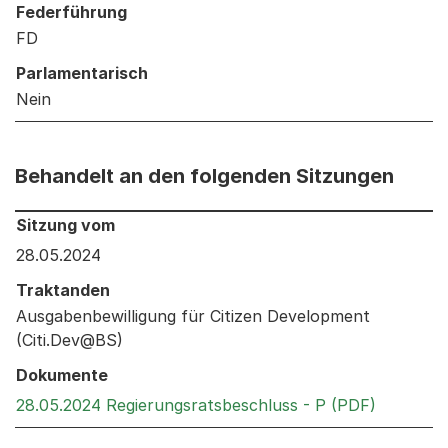
Federführung
FD
Parlamentarisch
Nein
Behandelt an den folgenden Sitzungen
Behandelt an den folgenden Sitzungen: Informationen 
Sitzung vom
28.05.2024
Traktanden
Ausgabenbewilligung für Citizen Development
(Citi.Dev@BS)
Dokumente
Externer 
28.05.2024 Regierungsratsbeschluss - P (PDF)