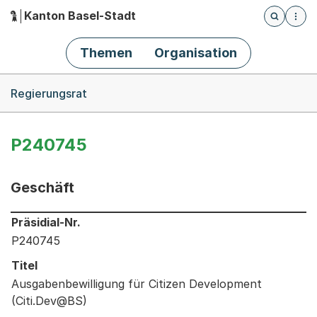
Kanton Basel-Stadt
Öffnet die
(Dieser Link führt zur Startseite)
Hauptnavigation
Themen
Organisation
Breadcrumb-Navigation
Regierungsrat
P240745
Geschäft
Informationen zum Ausgewählten Geschäft
Präsidial-Nr.
P240745
Titel
Ausgabenbewilligung für Citizen Development
(Citi.Dev@BS)