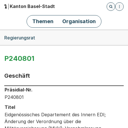
Kanton Basel-Stadt
Öffnet die
(Dieser Link führt zur Startseite)
Hauptnavigation
Themen
Organisation
Breadcrumb-Navigation
Regierungsrat
P240801
Geschäft
Informationen zum Ausgewählten Geschäft
Präsidial-Nr.
P240801
Titel
Eidgenössisches Departement des Innern EDI;
Änderung der Verordnung über die