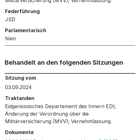
Militärversicherung (MVV); Vernehmlassung
Federführung
JSD
Parlamentarisch
Nein
Behandelt an den folgenden Sitzungen
Behandelt an den folgenden Sitzungen: Informationen 
Sitzung vom
03.09.2024
Traktanden
Eidgenössisches Departement des Innern EDI;
Änderung der Verordnung über die
Militärversicherung (MVV); Vernehmlassung
Dokumente