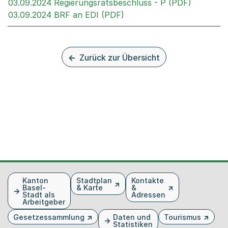
Externer 
03.09.2024 Regierungsratsbeschluss - P (PDF)
Externer Link, wird in ei
03.09.2024 BRF an EDI (PDF)
Zurück zur Übersicht
Fusszeile
Kanton
Stadtplan
Kontakte
Basel-
& Karte
&
Stadt als
Adressen
Arbeitgeber
Gesetzessammlung
Daten und
Tourismus
Statistiken