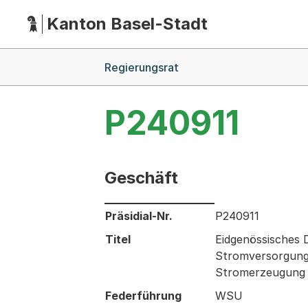
Kanton Basel-Stadt
Hauptnavigation
(Dieser Link führt zur Startseite)
Breadcrumb-Navigation
Regierungsrat
P240911
Geschäft
Informationen zum Ausgewählten Ges
Präsidial-Nr.
P240911
Titel
Eidgenössisches 
Stromversorgungs
Stromerzeugung 
Federführung
WSU