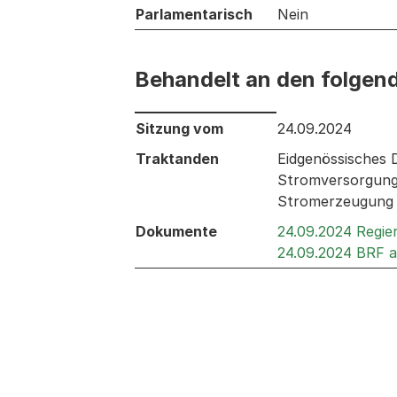
Parlamentarisch
Nein
Behandelt an den folgen
Behandelt an den folgenden Sitzunge
Sitzung vom
24.09.2024
Traktanden
Eidgenössisches 
Stromversorgungs
Stromerzeugung 
Dokumente
24.09.2024 Regie
24.09.2024 BRF 