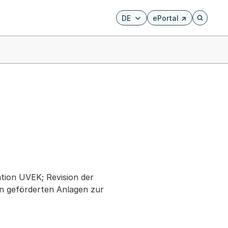
DE
ePortal
Externer Link, wird i
Öffnet di
tion UVEK; Revision der
n geförderten Anlagen zur