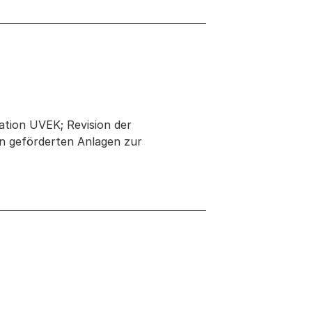
tion UVEK; Revision der
n geförderten Anlagen zur
 neuen Tab oder Fenster geöffnet
Fenster geöffnet