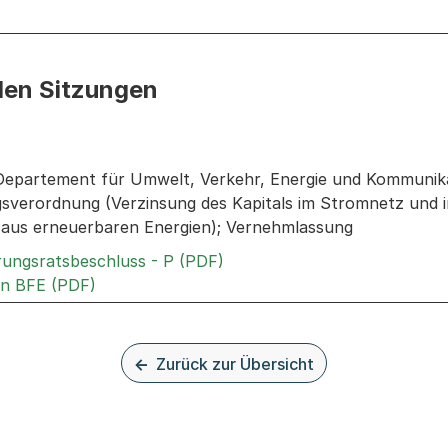
den Sitzungen
n: Informationen zu den Sitzungen zum Geschäft
Departement für Umwelt, Verkehr, Energie und Kommunika
verordnung (Verzinsung des Kapitals im Stromnetz und i
aus erneuerbaren Energien); Vernehmlassung
Externer Link, wird in einem
rungsratsbeschluss - P (PDF)
Externer Link, wird in einem neuen Tab oder 
an BFE (PDF)
Zurück zur Übersicht