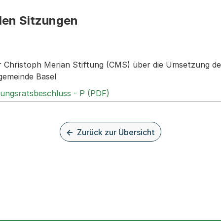
den Sitzungen
n: Informationen zu den Sitzungen zum Geschäft
er Christoph Merian Stiftung (CMS) über die Umsetzung 
gemeinde Basel
Externer Link, wird in einem
rungsratsbeschluss - P (PDF)
Zurück zur Übersicht