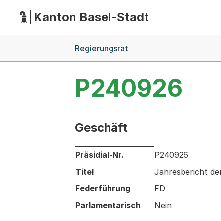
Kanton Basel-Stadt
Hauptnavigation
(Dieser Link führt zur Startseite)
Breadcrumb-Navigation
Regierungsrat
P240926
Geschäft
Informationen zum Ausgewählten Ges
Präsidial-Nr.
P240926
Titel
Jahresbericht d
Federführung
FD
Parlamentarisch
Nein