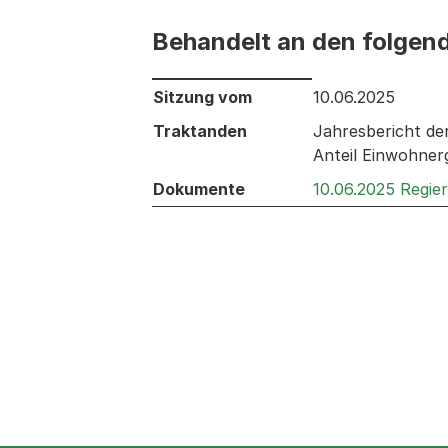
Behandelt an den folgen
Behandelt an den folgenden Sitzunge
Sitzung vom
10.06.2025
Traktanden
Jahresbericht d
Anteil Einwohner
Dokumente
10.06.2025 Regie