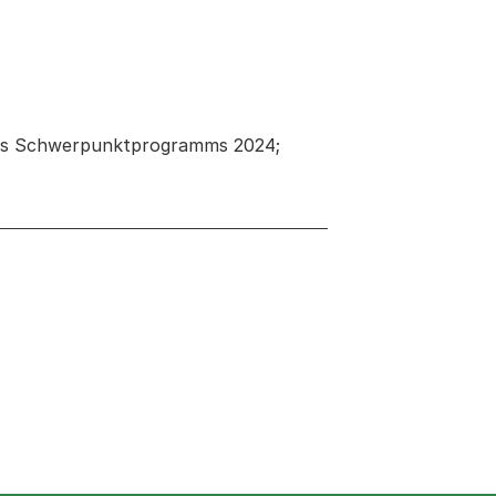
des Schwerpunktprogramms 2024;
 neuen Tab oder Fenster geöffnet