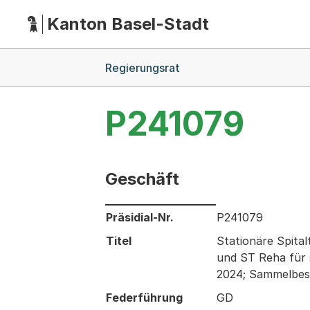
Kanton Basel-Stadt
Hauptnavigation
(Dieser Link führt zur Startseite)
Breadcrumb-Navigation
Regierungsrat
P241079
Geschäft
Informationen zum Ausgewählten Ges
Präsidial-Nr.
P241079
Titel
Stationäre Spita
und ST Reha für 
2024; Sammelbes
Federführung
GD