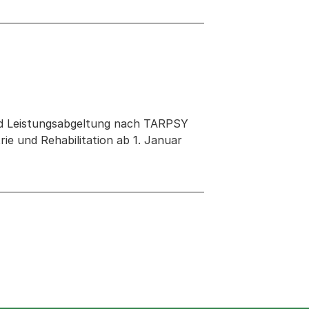
end Leistungsabgeltung nach TARPSY
e und Rehabilitation ab 1. Januar
 neuen Tab oder Fenster geöffnet