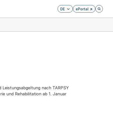
DE
ePortal
Externer Link, wird i
Öffnet di
end Leistungsabgeltung nach TARPSY
e und Rehabilitation ab 1. Januar