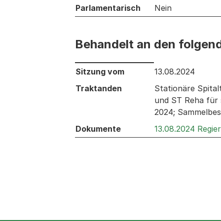
Parlamentarisch
Nein
Behandelt an den folgen
Behandelt an den folgenden Sitzunge
Sitzung vom
13.08.2024
Traktanden
Stationäre Spita
und ST Reha für 
2024; Sammelbes
Dokumente
13.08.2024 Regie