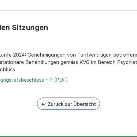
den Sitzungen
n: Informationen zu den Sitzungen zum Geschäft
ltarife 2024: Genehmigungen von Tarifverträgen betreff
stationäre Behandlungen gemäss KVG im Bereich Psychiatri
chluss
Externer Link, wird in einem
rungsratsbeschluss - P (PDF)
Zurück zur Übersicht